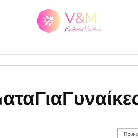
αταΓιαΓυναίκε