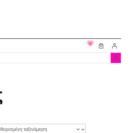
Search Button
ς