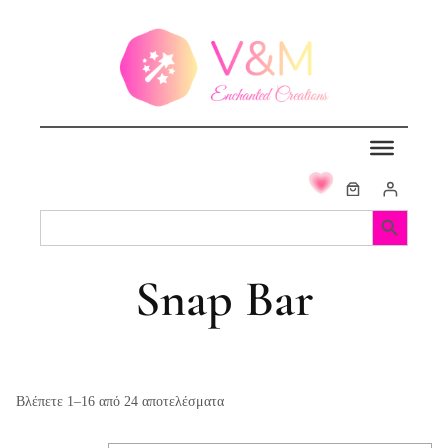
Μετάβαση
στο
περιεχόμενο
Search Button
Search
for:
Snap Bar
Βλέπετε 1–16 από 24 αποτελέσματα