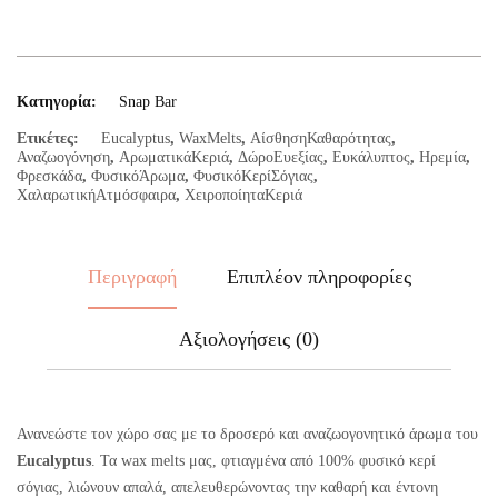
Κατηγορία:
Snap Bar
Ετικέτες:
Eucalyptus
,
WaxMelts
,
ΑίσθησηΚαθαρότητας
,
Αναζωογόνηση
,
ΑρωματικάΚεριά
,
ΔώροΕυεξίας
,
Ευκάλυπτος
,
Ηρεμία
,
Φρεσκάδα
,
ΦυσικόΆρωμα
,
ΦυσικόΚερίΣόγιας
,
ΧαλαρωτικήΑτμόσφαιρα
,
ΧειροποίηταΚεριά
Περιγραφή
Επιπλέον πληροφορίες
Αξιολογήσεις (0)
Ανανεώστε τον χώρο σας με το δροσερό και αναζωογονητικό άρωμα του
Eucalyptus
. Τα wax melts μας, φτιαγμένα από 100% φυσικό κερί
σόγιας, λιώνουν απαλά, απελευθερώνοντας την καθαρή και έντονη