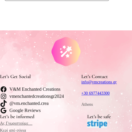
Let’s Get Social
Let’s Contact
info@vmcreations.gr
V&M Enchanted Creations
+30 6977443300
vmenchantedcreationsgr2024
@vm.enchanted.crea
Athens
Google Reviews
Let’s be informed
Let’s be safe
Ας Γνωριστούμε…
Κερί από σόγια