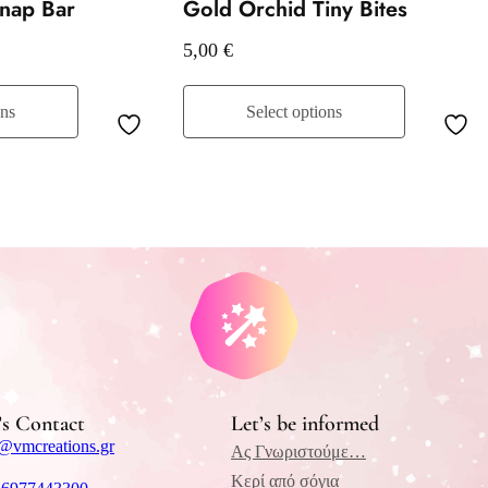
nap Bar
Gold Orchid Tiny Bites
5,00
€
ons
Select options
’s Contact
Let’s be informed
@vmcreations.gr
Ας Γνωριστούμε…
Κερί από σόγια