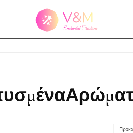
τυσμέναΑρώμα