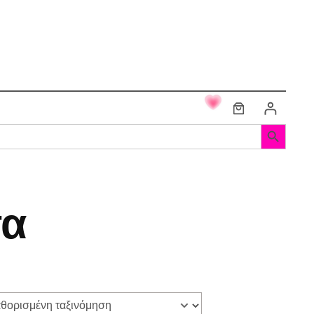
Search Button
τα