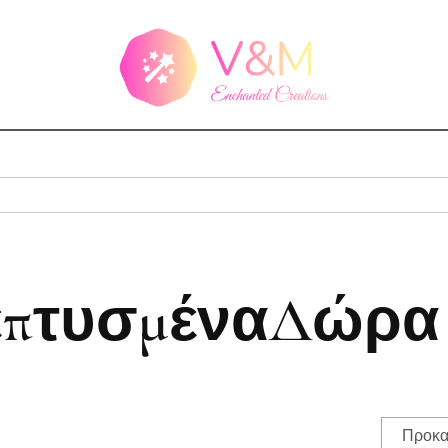
επτυσμέναΔώρα