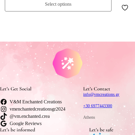
Select options
Let’s Get Social
Let’s Contact
info@vmcreations.gr
V&M Enchanted Creations
+30 6977443300
vmenchantedcreationsgr2024
@vm.enchanted.crea
Athens
Google Reviews
Let’s be informed
Let’s be safe