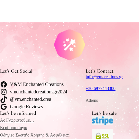
Let’s Get Social
Let’s Contact
info@vmcreations.gr
V&M Enchanted Creations
+30 6977443300
vmenchantedcreationsgr2024
@vm.enchanted.crea
Athens
Google Reviews
Let’s be informed
Let’s be safe
Ας Γνωριστούμε…
Κερί από σόγια
Οδηγίες Σωστής Χρήσης & Ασφάλειας