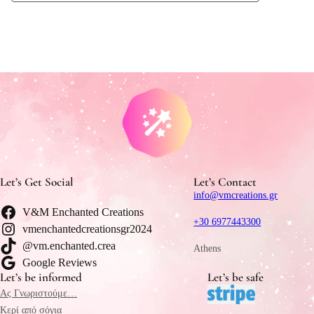
Let’s Get Social
Let’s Contact
info@vmcreations.gr
V&M Enchanted Creations
+30 6977443300
vmenchantedcreationsgr2024
@vm.enchanted.crea
Athens
Google Reviews
Let’s be informed
Let’s be safe
Ας Γνωριστούμε…
Κερί από σόγια