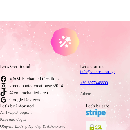
Let’s Get Social
Let’s Contact
info@vmcreations.gr
V&M Enchanted Creations
+30 6977443300
vmenchantedcreationsgr2024
@vm.enchanted.crea
Athens
Google Reviews
Let’s be informed
Let’s be safe
Ας Γνωριστούμε…
Κερί από σόγια
Οδηγίες Σωστής Χρήσης & Ασφάλειας