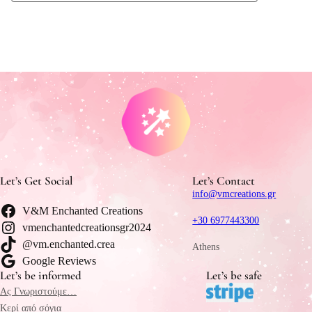
Let’s Get Social
Let’s Contact
info@vmcreations.gr
V&M Enchanted Creations
+30 6977443300
vmenchantedcreationsgr2024
@vm.enchanted.crea
Athens
Google Reviews
Let’s be informed
Let’s be safe
Ας Γνωριστούμε…
Κερί από σόγια