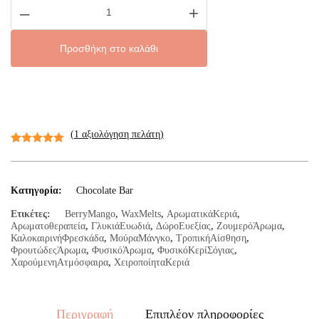
–
+
Mango
C
Bar
ποσότητα
Προσθήκη στο καλάθι
(
1
αξιολόγηση πελάτη)
Βαθμολογήθηκε
1
με
5.00
από
5 με βάση
Κατηγορία:
Chocolate Bar
βαθμολογία
Ετικέτες:
BerryMango
,
WaxMelts
,
ΑρωματικάΚεριά
,
πελάτη
Αρωματοθεραπεία
,
ΓλυκιάΕυωδιά
,
ΔώροΕυεξίας
,
ΖουμερόΆρωμα
,
ΚαλοκαιρινήΦρεσκάδα
,
ΜούραΜάνγκο
,
ΤροπικήΑίσθηση
,
ΦρουτώδεςΆρωμα
,
ΦυσικόΆρωμα
,
ΦυσικόΚερίΣόγιας
,
ΧαρούμενηΑτμόσφαιρα
,
ΧειροποίηταΚεριά
Περιγραφή
Επιπλέον πληροφορίες