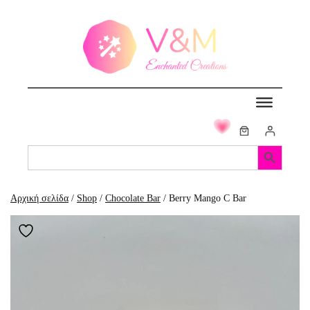
Μετάβαση
στο
περιεχόμενο
Search Button
Search
for:
Αρχική σελίδα
/
Shop
/
Chocolate Bar
/ Berry Mango C Bar