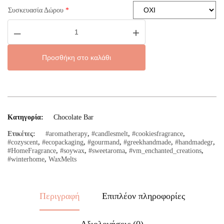
Συσκευασία Δώρου
*
Cookies
–
+
C
Bar
ποσότητα
Προσθήκη στο καλάθι
Κατηγορία:
Chocolate Bar
Ετικέτες:
#aromatherapy
,
#candlesmelt
,
#cookiesfragrance
,
#cozyscent
,
#ecopackaging
,
#gourmand
,
#greekhandmade
,
#handmadegr
,
#HomeFragrance
,
#soywax
,
#sweetaroma
,
#vm_enchanted_creations
,
#winterhome
,
WaxMelts
Περιγραφή
Επιπλέον πληροφορίες
Αξιολογήσεις (0)