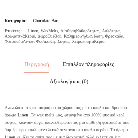
Κατηγορία:
Chocolate Bar
Ετικέτες:
Linen
,
WaxMelts
,
ΑίσθησηΚαθαρότητας
,
Απλότητα
,
ΑρωματικάΚεριά
,
ΔώροΕυεξίας
,
ΚαθημερινήΑνανέωση
,
Φρεσκάδα
,
ΦρεσκάδαΛινών
,
ΦυσικόΚερίΣόγιας
,
ΧειροποίηταΚεριά
Περιγραφή
Επιπλέον πληροφορίες
Αξιολογήσεις (0)
Ανανεώστε την ατμόσφαιρα του χώρου σας με το απαλό και δροσερό
άρωμα
Linen
. Τα wax melts μας, φτιαγμένα από 100% φυσικό κερί
σόγιας, λιώνουν αργά, απελευθερώνοντας μια αίσθηση φρεσκάδας που
θυμίζει φρεσκοπλυμένα λευκά σεντόνια στο απαλό αεράκι. Το άρωμα
Linen
γεμίζει το σπίτι σας με μια διακριτική αλλά εκλεπτυσμένη