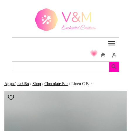
Μετάβαση
στο
περιεχόμενο
Search Button
Search
for:
Αρχική σελίδα
/
Shop
/
Chocolate Bar
/ Linen C Bar