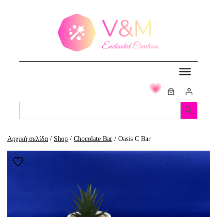
Μετάβαση
στο
περιεχόμενο
Search Button
Search
for:
Αρχική σελίδα
/
Shop
/
Chocolate Bar
/ Oasis C Bar