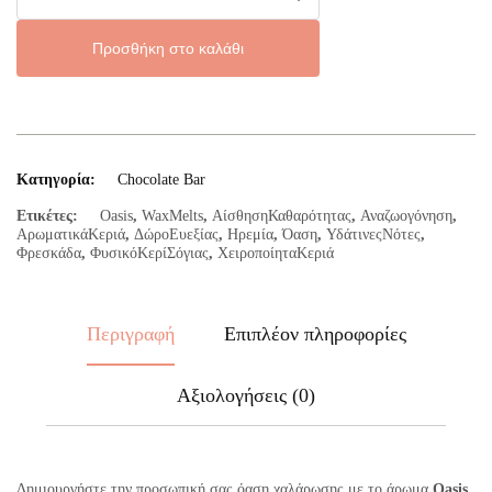
Bar
ποσότητα
Προσθήκη στο καλάθι
Κατηγορία:
Chocolate Bar
Ετικέτες:
Oasis
,
WaxMelts
,
ΑίσθησηΚαθαρότητας
,
Αναζωογόνηση
,
ΑρωματικάΚεριά
,
ΔώροΕυεξίας
,
Ηρεμία
,
Όαση
,
ΥδάτινεςΝότες
,
Φρεσκάδα
,
ΦυσικόΚερίΣόγιας
,
ΧειροποίηταΚεριά
Περιγραφή
Επιπλέον πληροφορίες
Αξιολογήσεις (0)
Δημιουργήστε την προσωπική σας όαση χαλάρωσης με το άρωμα
Oasis
.