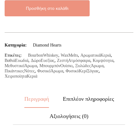
Hearts
ποσότητα
Προσθήκη στο καλάθι
Κατηγορία:
Diamond Hearts
Ετικέτες:
BourbonWhiskey
,
WaxMelts
,
ΑρωματικάΚεριά
,
ΒαθιάΕυωδιά
,
ΔώροΕυεξίας
,
ΖεστήΑτμόσφαιρα
,
Κομψότητα
,
ΜεθυστικόΆρωμα
,
ΜπουρμπόνΟυίσκι
,
ΞυλώδεςΆρωμα
,
ΠικάντικεςΝότες
,
ΦυσικόΆρωμα
,
ΦυσικόΚερίΣόγιας
,
ΧειροποίηταΚεριά
Περιγραφή
Επιπλέον πληροφορίες
Αξιολογήσεις (0)