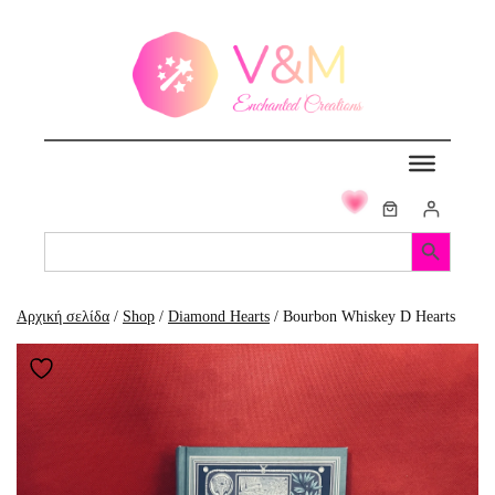
Μετάβαση
στο
περιεχόμενο
Search Button
Search
for:
Αρχική σελίδα
/
Shop
/
Diamond Hearts
/ Bourbon Whiskey D Hearts