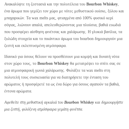
Ανακαλύψτε τη ζεστασιά και την πολυτέλεια του
Bourbon Whiskey
,
ένα άρωμα που γεμίζει τον χώρο με νότες μεθυστικού ουίσκι, ξύλου και
μπαχαρικών. Τα wax melts μας, φτιαγμένα από 100% φυσικό κερί
σόγιας, λιώνουν απαλά, απελευθερώνοντας μια πλούσια, βαθιά ευωδιά
που προσφέρει αίσθηση φινέτσας και χαλάρωσης. Η γλυκιά βανίλια, τα
ξυλώδη στοιχεία και το πικάντικο άρωμα του bourbon δημιουργούν μια
ζεστή και εκλεπτυσμένη ατμόσφαιρα.
Ιδανικό για όσους θέλουν να προσθέσουν μια κομψή και δυνατή νότα
στον χώρο τους, το
Bourbon Whiskey
θα μετατρέψει το σπίτι σας σε
μια ατμοσφαιρική γωνιά χαλάρωσης. Φυλάξτε τα wax melts στη
πολυτελή τους συσκευασία για να διατηρήσετε την ένταση του
αρώματος ή προσφέρετέ τα ως ένα δώρο για όσους αγαπούν τα βαθιά,
έντονα αρώματα.
Αφεθείτε στη μεθυστική αγκαλιά του
Bourbon Whiskey
και δημιουργήστε
μια ζεστή, φιλόξενη ατμόσφαιρα γεμάτη φινέτσα.