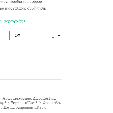
 έντονη ευωδιά του μούρου
ρα μιας χαλαρής συνάντησης.
ιν παραγγελίας)
η
,
ΑρωματικάΚεριά
,
ΔώροΕυεξίας
,
αφίδα
,
ΞεχωριστήΕυωδιά
,
Φρεσκάδα
,
ρίΣόγιας
,
ΧειροποίηταΚεριά