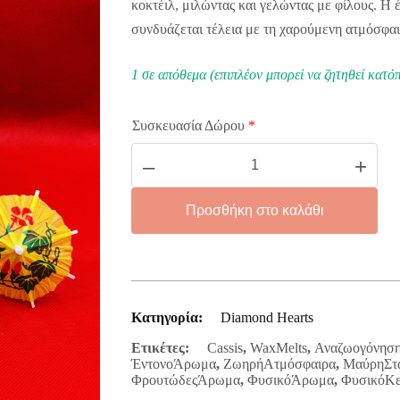
κοκτέιλ, μιλώντας και γελώντας με φίλους. Η
συνδυάζεται τέλεια με τη χαρούμενη ατμόσφαι
1 σε απόθεμα (επιπλέον μπορεί να ζητηθεί κατόπ
Συσκευασία Δώρου
*
Cassis
–
+
D
Hearts
ποσότητα
Προσθήκη στο καλάθι
Κατηγορία:
Diamond Hearts
Ετικέτες:
Cassis
,
WaxMelts
,
Αναζωογόνησ
ΈντονοΆρωμα
,
ΖωηρήΑτμόσφαιρα
,
ΜαύρηΣτ
ΦρουτώδεςΆρωμα
,
ΦυσικόΆρωμα
,
ΦυσικόΚε