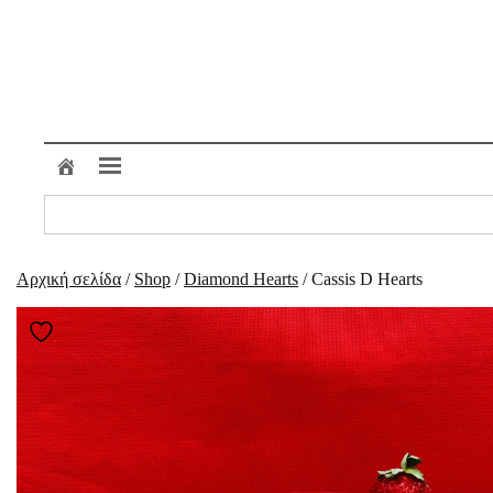
Μετάβαση
στο
περιεχόμενο
Search
for:
Αρχική σελίδα
/
Shop
/
Diamond Hearts
/ Cassis D Hearts