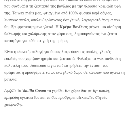
που συνδυάζει τη ζεστασιά της βανίλιας με την πλούσια κρεμώδη υφή
της. Τα wax melts μας, φτιαγμένα από 100% φυσικό κερί σόγιας,
λιώνουν απαλά, απελευθερώνοντας ένα γλυκό, λαχταριστό άρωμα που
θυμίζει φρεσκοψημένα γλυκά. Η
Κρέμα Βανίλιας
φέρνει μια αίσθηση
θαλπωρής και χαλάρωσης στον χώρο σας, δημιουργώντας ένα ζεστό
καταφύγιο για κάθε στιγμή της ημέρας.
Είναι η ιδανική επιλογή για όσους λατρεύουν τις απαλές, γλυκές
ευωδιές που χαρίζουν ηρεμία και ζεστασιά. Φυλάξτε τα wax melts στη
πολυτελή τους συσκευασία για να διατηρήσετε την ένταση του
αρώματος ή προσφέρετέ τα ως ένα γλυκό δώρο σε κάποιον που αγαπά τη
βανίλια.
Αφήστε το
Vanilla Cream
να γεμίσει τον χώρο σας με την απαλή,
κρεμώδη αγκαλιά του και να σας προσφέρει ατελείωτες στιγμές
χαλάρωσης.