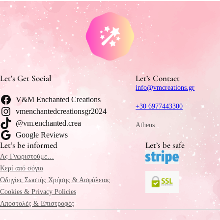
Let’s Get Social
Let’s Contact
info@vmcreations.gr
V&M Enchanted Creations
+30 6977443300
vmenchantedcreationsgr2024
@vm.enchanted.crea
Athens
Google Reviews
Let’s be informed
Let’s be safe
Ας Γνωριστούμε…
Κερί από σόγια
Οδηγίες Σωστής Χρήσης & Ασφάλειας
Cookies & Privacy Policies
Αποστολές & Επιστροφές