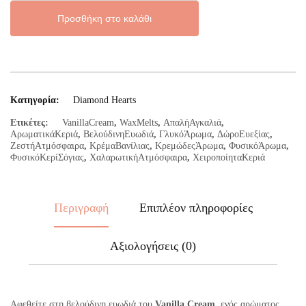
Hearts
ποσότητα
Προσθήκη στο καλάθι
Κατηγορία:
Diamond Hearts
Ετικέτες:
VanillaCream
,
WaxMelts
,
ΑπαλήΑγκαλιά
,
ΑρωματικάΚεριά
,
ΒελούδινηΕυωδιά
,
ΓλυκόΆρωμα
,
ΔώροΕυεξίας
,
ΖεστήΑτμόσφαιρα
,
ΚρέμαΒανίλιας
,
ΚρεμώδεςΆρωμα
,
ΦυσικόΆρωμα
,
ΦυσικόΚερίΣόγιας
,
ΧαλαρωτικήΑτμόσφαιρα
,
ΧειροποίηταΚεριά
Περιγραφή
Επιπλέον πληροφορίες
Αξιολογήσεις (0)
Αφεθείτε στη βελούδινη ευωδιά του
Vanilla Cream
, ενός αρώματος