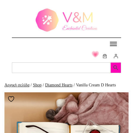
Μετάβαση
στο
περιεχόμενο
Search Button
Search
for:
Αρχική σελίδα
/
Shop
/
Diamond Hearts
/ Vanilla Cream D Hearts