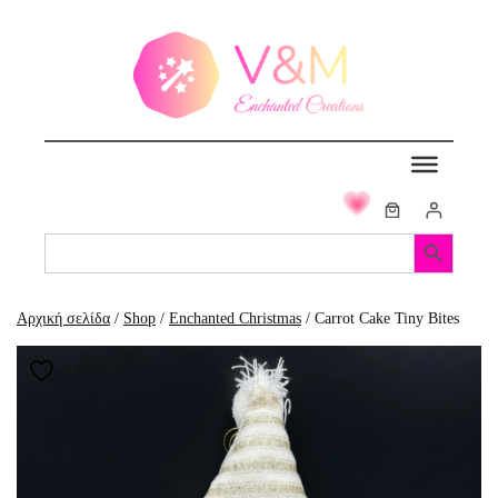
Μετάβαση
στο
περιεχόμενο
Search Button
Search
for:
Αρχική σελίδα
/
Shop
/
Enchanted Christmas
/ Carrot Cake Tiny Bites