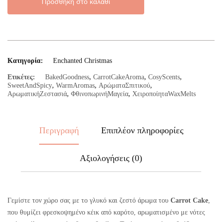
ποσότητα
Προσθήκη στο καλάθι
Κατηγορία:
Enchanted Christmas
Ετικέτες:
BakedGoodness
,
CarrotCakeAroma
,
CosyScents
,
SweetAndSpicy
,
WarmAromas
,
ΑρώματαΣπιτικού
,
ΑρωματικήΖεστασιά
,
ΦθινοπωρινήΜαγεία
,
ΧειροποίηταWaxMelts
Περιγραφή
Επιπλέον πληροφορίες
Αξιολογήσεις (0)
Γεμίστε τον χώρο σας με το γλυκό και ζεστό άρωμα του
Carrot Cake
,
που θυμίζει φρεσκοψημένο κέικ από καρότο, αρωματισμένο με νότες