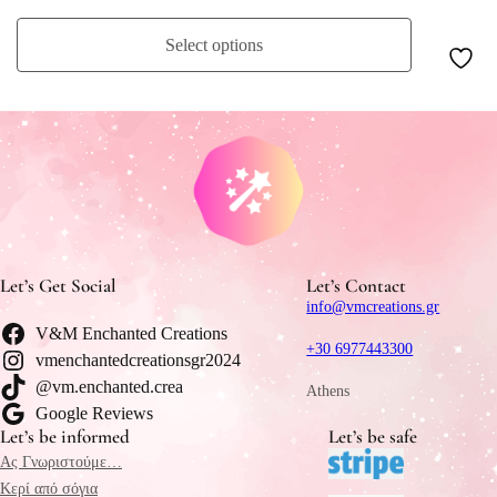
Select options
Let’s Get Social
Let’s Contact
info@vmcreations.gr
V&M Enchanted Creations
+30 6977443300
vmenchantedcreationsgr2024
@vm.enchanted.crea
Athens
Google Reviews
Let’s be informed
Let’s be safe
Ας Γνωριστούμε…
Κερί από σόγια