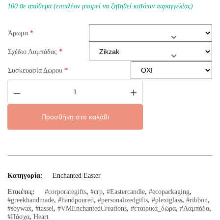
100 σε απόθεμα (επιπλέον μπορεί να ζητηθεί κατόπιν παραγγελίας)
Άρωμα
*
Σχέδιο Λαμπάδας
*
Συσκευασία Δώρου
*
Easter
–
+
Light
Golden
Heart
Tassel
Προσθήκη στο καλάθι
ποσότητα
Κατηγορία:
Enchanted Easter
Ετικέτες:
#corporategifts
,
#crp
,
#Eastercandle
,
#ecopackaging
,
#greekhandmade
,
#handpoured
,
#personalizedgifts
,
#plexiglass
,
#ribbon
,
#soywax
,
#tassel
,
#VMEnchantedCreations
,
#εταιρικά_δώρα
,
#Λαμπάδα
,
#Πάσχα
,
Heart