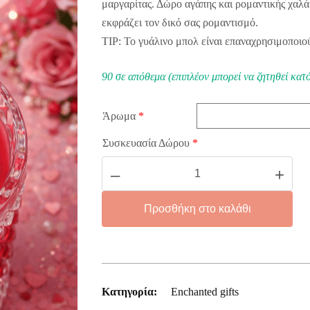
μαργαρίτας. Δώρο αγάπης και ρομαντικής χαλ
εκφράζει τον δικό σας ρομαντισμό.
TIP: Το γυάλινο μπολ είναι επαναχρησιμοποιο
90 σε απόθεμα (επιπλέον μπορεί να ζητηθεί κατ
Άρωμα
*
Συσκευασία Δώρου
*
Crystal
–
+
Daisy
ποσότητα
Προσθήκη στο καλάθι
Κατηγορία:
Enchanted gifts