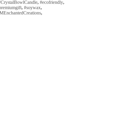
#CrystalBowlCandle
,
#ecofriendly
,
premiumgift
,
#soywax
,
MEnchantedCreations
,