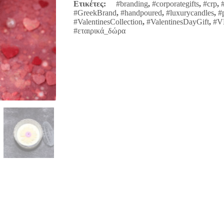
Ετικέτες:
#branding
,
#corporategifts
,
#crp
,
#GreekBrand
,
#handpoured
,
#luxurycandles
,
#
#ValentinesCollection
,
#ValentinesDayGift
,
#V
#εταιρικά_δώρα