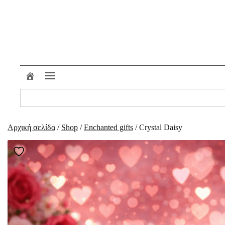
Μετάβαση
στο
περιεχόμενο
Search
for:
Αρχική σελίδα
/
Shop
/
Enchanted gifts
/ Crystal Daisy