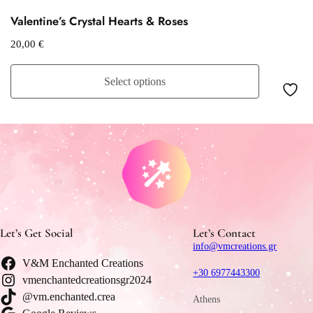
Valentine’s Crystal Hearts & Roses
20,00
€
Select options
Let’s Get Social
Let’s Contact
info@vmcreations.gr
V&M Enchanted Creations
+30 6977443300
vmenchantedcreationsgr2024
@vm.enchanted.crea
Athens