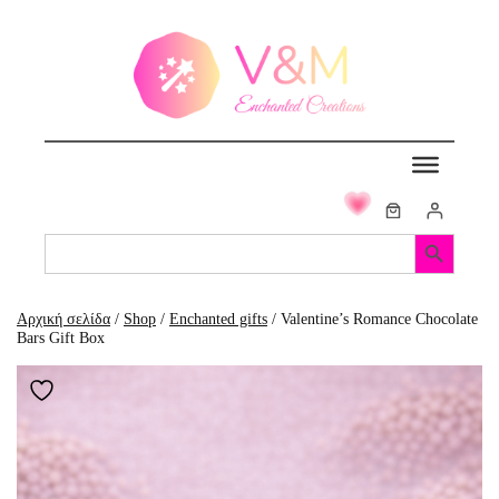
Μετάβαση
στο
περιεχόμενο
Search Button
Search
for:
Αρχική σελίδα
/
Shop
/
Enchanted gifts
/ Valentine’s Romance Chocolate
Bars Gift Box