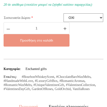
20 σε απόθεμα (επιπλέον μπορεί να ζητηθεί κατόπιν παραγγελίας)
Συσκευασία Δώρου
*
Valentine's
–
+
Romance
Chocolate
Bars
Gift
Προσθήκη στο καλάθι
Box
ποσότητα
Κατηγορία:
Enchanted gifts
Ετικέτες:
#BourbonWhiskeyScent
,
#ChocolateBarsWaxMelts
,
#HandmadeWithLove
,
#LuxuryGiftBox
,
#RomanticAromas
,
#RomanticWaxMelts
,
#UniqueValentinesGift
,
#ValentinesCollection
,
#ValentinesDayGift
,
GardenOfRoses
,
GoldOrchid
,
VanillaRoses
Περιγραφή
Επιπλέον πληροφορίες