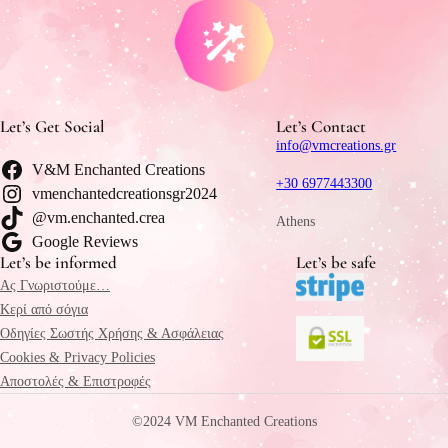
Let’s Get Social
Let’s Contact
info@vmcreations.gr
V&M Enchanted Creations
+30 6977443300
vmenchantedcreationsgr2024
@vm.enchanted.crea
Athens
Google Reviews
Let’s be informed
Let’s be safe
Ας Γνωριστούμε…
Κερί από σόγια
Οδηγίες Σωστής Χρήσης & Ασφάλειας
Cookies & Privacy Policies
Αποστολές & Επιστροφές
©2024 VM Enchanted Creations