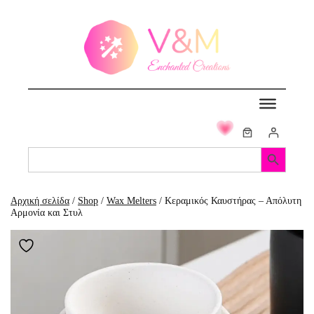
Μετάβαση
στο
περιεχόμενο
Search Button
Search
for:
Αρχική σελίδα
/
Shop
/
Wax Melters
/ Κεραμικός Καυστήρας – Απόλυτη
Αρμονία και Στυλ