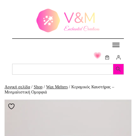
Μετάβαση
στο
περιεχόμενο
Search Button
Search
for:
Αρχική σελίδα
/
Shop
/
Wax Melters
/ Κεραμικός Καυστήρας –
Μινιμαλιστική Ομορφιά