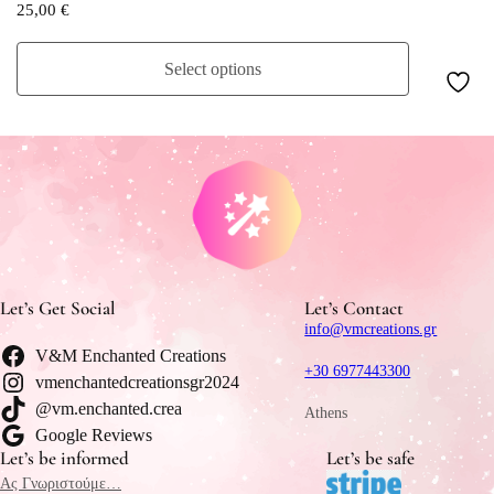
25,00
€
Select options
Let’s Get Social
Let’s Contact
info@vmcreations.gr
V&M Enchanted Creations
+30 6977443300
vmenchantedcreationsgr2024
@vm.enchanted.crea
Athens
Google Reviews
Let’s be informed
Let’s be safe
Ας Γνωριστούμε…