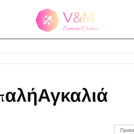
παλήΑγκαλιά