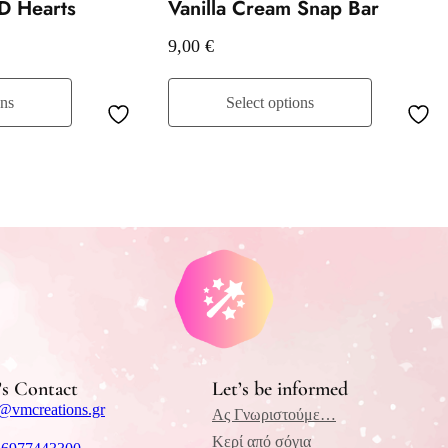
 D Hearts
Vanilla Cream Snap Bar
9,00
€
ons
Select options
’s Contact
Let’s be informed
@vmcreations.gr
Ας Γνωριστούμε…
Κερί από σόγια