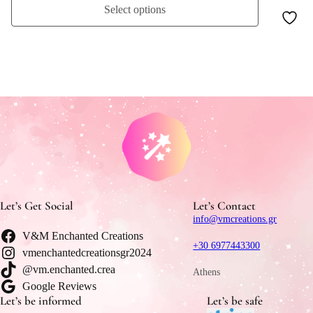
Select options
Let’s Get Social
Let’s Contact
info@vmcreations.gr
V&M Enchanted Creations
+30 6977443300
vmenchantedcreationsgr2024
@vm.enchanted.crea
Athens
Google Reviews
Let’s be informed
Let’s be safe