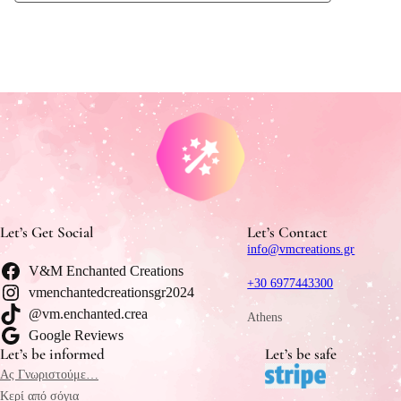
Let’s Get Social
Let’s Contact
info@vmcreations.gr
V&M Enchanted Creations
+30 6977443300
vmenchantedcreationsgr2024
@vm.enchanted.crea
Athens
Google Reviews
Let’s be informed
Let’s be safe
Ας Γνωριστούμε…
Κερί από σόγια