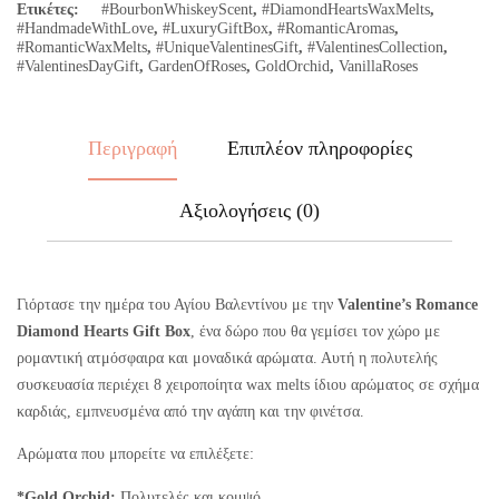
Ετικέτες:
#BourbonWhiskeyScent
,
#DiamondHeartsWaxMelts
,
#HandmadeWithLove
,
#LuxuryGiftBox
,
#RomanticAromas
,
#RomanticWaxMelts
,
#UniqueValentinesGift
,
#ValentinesCollection
,
#ValentinesDayGift
,
GardenOfRoses
,
GoldOrchid
,
VanillaRoses
Περιγραφή
Επιπλέον πληροφορίες
Αξιολογήσεις (0)
Γιόρτασε την ημέρα του Αγίου Βαλεντίνου με την
Valentine’s Romance
Diamond Hearts Gift Box
, ένα δώρο που θα γεμίσει τον χώρο με
ρομαντική ατμόσφαιρα και μοναδικά αρώματα. Αυτή η πολυτελής
συσκευασία περιέχει 8 χειροποίητα wax melts ίδιου αρώματος σε σχήμα
καρδιάς, εμπνευσμένα από την αγάπη και την φινέτσα.
Αρώματα που μπορείτε να επιλέξετε:
*Gold Orchid:
Πολυτελές και κομψό