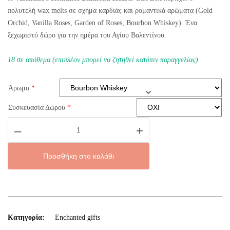
πολυτελή wax melts σε σχήμα καρδιάς και ρομαντικά αρώματα (Gold
Orchid, Vanilla Roses, Garden of Roses, Bourbon Whiskey). Ένα
ξεχωριστό δώρο για την ημέρα του Αγίου Βαλεντίνου.
18 σε απόθεμα (επιπλέον μπορεί να ζητηθεί κατόπιν παραγγελίας)
Άρωμα
*
Συσκευασία Δώρου
*
Valentine's
–
+
Romance
Diamond
Hearts
Gift
Προσθήκη στο καλάθι
Box
ποσότητα
Κατηγορία:
Enchanted gifts