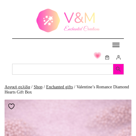
Μετάβαση
στο
περιεχόμενο
Search Button
Search
for:
Αρχική σελίδα
/
Shop
/
Enchanted gifts
/ Valentine’s Romance Diamond
Hearts Gift Box