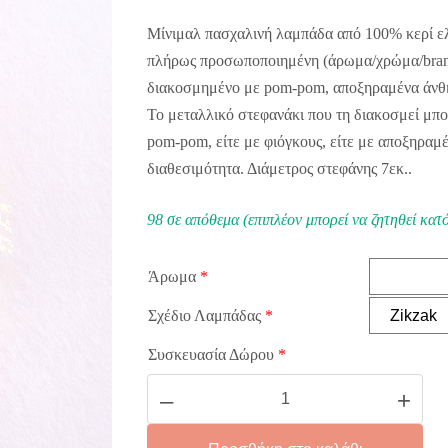
Μίνιμαλ πασχαλινή λαμπάδα από 100% κερί ελ
πλήρως προσωποποιημένη (άρωμα/χρώμα/brand
διακοσμημένο με pom-pom, αποξηραμένα άνθη 
Το μεταλλικό στεφανάκι που τη διακοσμεί μπορ
pom-pom, είτε με φιόγκους, είτε με αποξηραμ
διαθεσιμότητα. Διάμετρος στεφάνης 7εκ..
98 σε απόθεμα (επιπλέον μπορεί να ζητηθεί κατ
Άρωμα
*
Σχέδιο Λαμπάδας
*
Συσκευασία Δώρου
*
Easter
–
+
Light
with
Wreath