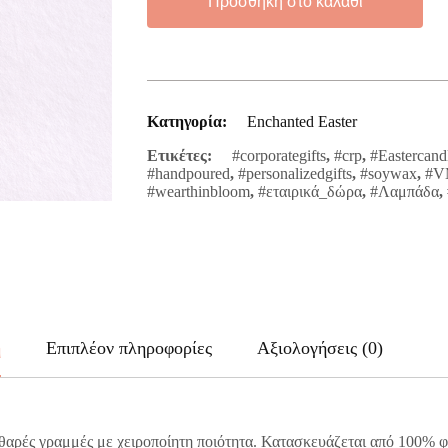
Προσθήκη στο καλάθι
in
Bloom
No2
ποσότητα
Κατηγορία:
Enchanted Easter
Ετικέτες:
#corporategifts
,
#crp
,
#Eastercand
#handpoured
,
#personalizedgifts
,
#soywax
,
#VM
#wearthinbloom
,
#εταιρικά_δώρα
,
#Λαμπάδα
,
ή
Επιπλέον πληροφορίες
Αξιολογήσεις (0)
αρές γραμμές με χειροποίητη ποιότητα. Κατασκευάζεται από 100% φυ