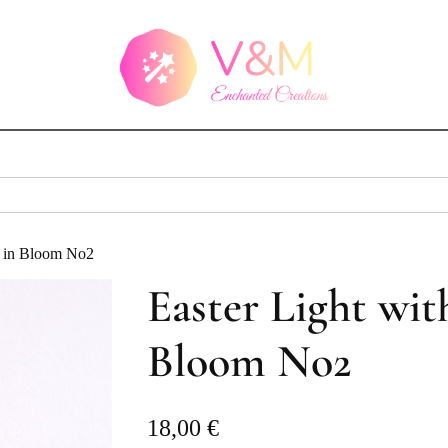
h in Bloom No2
Easter Light wit
Bloom No2
18,00
€