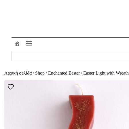
Μετάβαση
στο
περιεχόμενο
Search
for:
Αρχική σελίδα
/
Shop
/
Enchanted Easter
/ Easter Light with Wreat