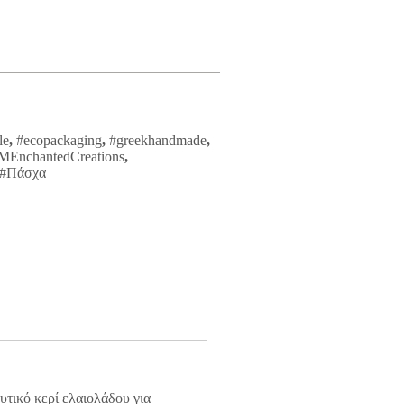
le
,
#ecopackaging
,
#greekhandmade
,
EnchantedCreations
,
#Πάσχα
τικό κερί ελαιολάδου για