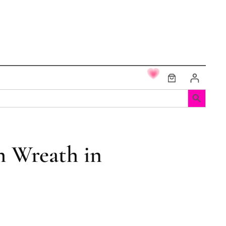
Search Button
h Wreath in