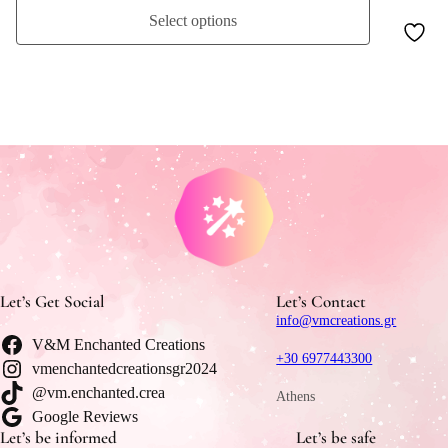
Select options
Let’s Get Social
Let’s Contact
info@vmcreations.gr
V&M Enchanted Creations
+30 6977443300
vmenchantedcreationsgr2024
@vm.enchanted.crea
Athens
Google Reviews
Let’s be informed
Let’s be safe